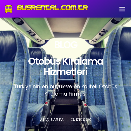
BLOG
Otobüs Kiralama
Hizmetleri
Türkiye’nin en büyük ve en kaliteli Otobüs
Kiralama Firması
ANA SAYFA
İLETIŞIM