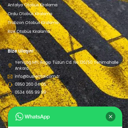
Antalya Otobüs Kiralama
Ordu Otobüs Kiralama
Trabzon Otobüs Kiralama
Rize Otobüs Kiralama
Bize Ulaşın!
Yeniçağ Mh. Ragıp Tüzün Cd. No 136/50 Yenimahalle
Ankara
info@busrental.com.tr
0850 260 04 05
0534 665 99 99