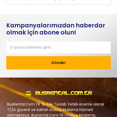
Kampanyalarımızdan haberdar
olmak için abone olun!
Gönder
BusRental.Com.TR 81 İlde Türsab Yetkili Acente olarak
7/24 güvenli ve kaliteli otobüs kiralama hizmeti
vermekteyiz. Busrental.Com.TR Otobüs Kiralama,