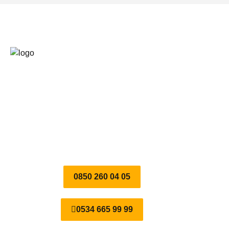
BusRental.Com.TR 81 İlde Türsab Yetkili Acente
olarak 7/24 güvenli ve kaliteli otobüs kiralama
hizmeti vermekteyiz. Busrental.Com.TR Otobüs
Kiralama, Minibüs Kiralama, Şoförlü ve Şoförsüz
Araç Kiralama Hizmetlerinde Türkiye’nin en büyük
firmasıdır.
0850 260 04 05
0534 665 99 99