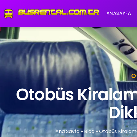
ANASAYFA
O
Otobüs Kirala
Dikk
Ana Sayfa
»
Blog
»
Otobüs Kiralam