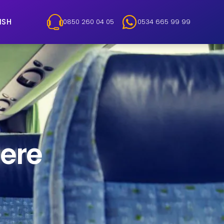
ISH
0850 260 04 05
0534 665 99 99
ere