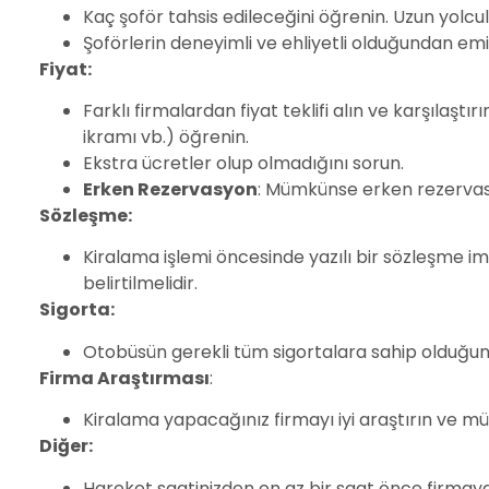
Kaç şoför tahsis edileceğini öğrenin. Uzun yolcul
Şoförlerin deneyimli ve ehliyetli olduğundan emi
Fiyat:
Farklı firmalardan fiyat teklifi alın ve karşılaştır
ikramı vb.) öğrenin.
Ekstra ücretler olup olmadığını sorun.
Erken Rezervasyon
: Mümkünse erken rezervasyo
Sözleşme:
Kiralama işlemi öncesinde yazılı bir sözleşme i
belirtilmelidir.
Sigorta:
Otobüsün gerekli tüm sigortalara sahip olduğu
Firma Araştırması
:
Kiralama yapacağınız firmayı iyi araştırın ve mü
Diğer:
Hareket saatinizden en az bir saat önce firmaya 