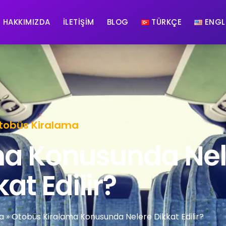
HAKKIMIZDA
İLETIŞIM
BLOG
TÜRKÇE
ENGL
tobüs Kiralama
ma Konusunda Nel
at Edilir?
a
»
Otobüs Kiralama Konusunda Nelere Dikkat Edilir?