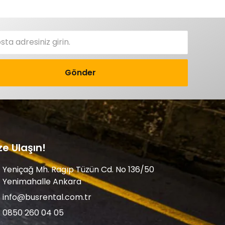
Gönder
ze Ulaşın!
Yeniçağ Mh. Ragıp Tüzün Cd. No 136/50
Yenimahalle Ankara
info@busrental.com.tr
0850 260 04 05