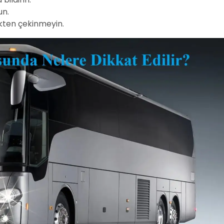
un.
ekten çekinmeyin.