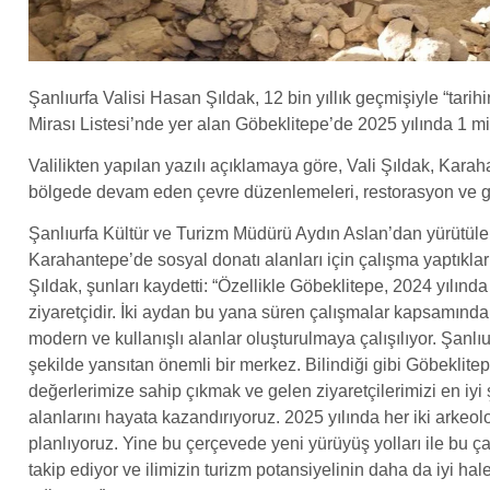
Şanlıurfa Valisi Hasan Şıldak, 12 bin yıllık geçmişiyle “tari
Mirası Listesi’nde yer alan Göbeklitepe’de 2025 yılında 1 mily
Valilikten yapılan yazılı açıklamaya göre, Vali Şıldak, Kara
bölgede devam eden çevre düzenlemeleri, restorasyon ve gü
Şanlıurfa Kültür ve Turizm Müdürü Aydın Aslan’dan yürütülen 
Karahantepe’de sosyal donatı alanları için çalışma yaptıklarını
Şıldak, şunları kaydetti: “Özellikle Göbeklitepe, 2024 yılında
ziyaretçidir. İki aydan bu yana süren çalışmalar kapsamında 
modern ve kullanışlı alanlar oluşturulmaya çalışılıyor. Şanlıur
şekilde yansıtan önemli bir merkez. Bilindiği gibi Göbeklit
değerlerimize sahip çıkmak ve gelen ziyaretçilerimizi en iyi 
alanlarını hayata kazandırıyoruz. 2025 yılında her iki arkeol
planlıyoruz. Yine bu çerçevede yeni yürüyüş yolları ile bu ça
takip ediyor ve ilimizin turizm potansiyelinin daha da iyi h