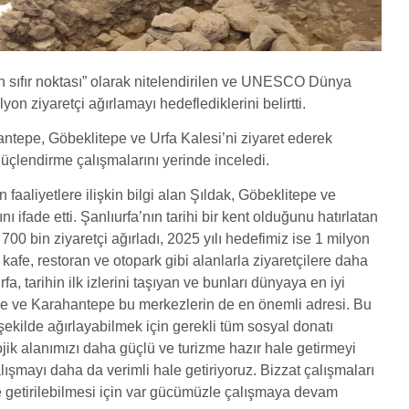
hin sıfır noktası” olarak nitelendirilen ve UNESCO Dünya
on ziyaretçi ağırlamayı hedeflediklerini belirtti.
hantepe, Göbeklitepe ve Urfa Kalesi’ni ziyaret ederek
çlendirme çalışmalarını yerinde inceledi.
faaliyetlere ilişkin bilgi alan Şıldak, Göbeklitepe ve
 ifade etti. Şanlıurfa’nın tarihi bir kent olduğunu hatırlatan
 700 bin ziyaretçi ağırladı, 2025 yılı hedefimiz ise 1 milyon
kafe, restoran ve otopark gibi alanlarla ziyaretçilere daha
fa, tarihin ilk izlerini taşıyan ve bunları dünyaya en iyi
epe ve Karahantepe bu merkezlerin de en önemli adresi. Bu
şekilde ağırlayabilmek için gerekli tüm sosyal donatı
ojik alanımızı daha güçlü ve turizme hazır hale getirmeyi
lışmayı daha da verimli hale getiriyoruz. Bizzat çalışmaları
ale getirilebilmesi için var gücümüzle çalışmaya devam