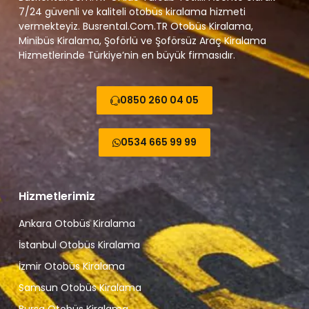
7/24 güvenli ve kaliteli otobüs kiralama hizmeti
vermekteyiz. Busrental.Com.TR Otobüs Kiralama,
Minibüs Kiralama, Şoförlü ve Şoförsüz Araç Kiralama
Hizmetlerinde Türkiye’nin en büyük firmasıdır.
0850 260 04 05
0534 665 99 99
Hizmetlerimiz
Ankara Otobüs Kiralama
İstanbul Otobüs Kiralama
İzmir Otobüs Kiralama
Samsun Otobüs Kiralama