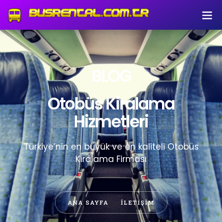
BLOG
Otobüs Kiralama
Hizmetleri
Türkiye’nin en büyük ve en kaliteli Otobüs
Kiralama Firması
ANA SAYFA
İLETIŞIM