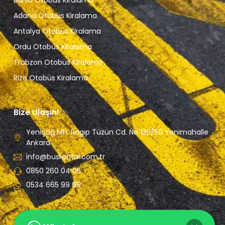
Bursa Otobüs Kiralama
Adana Otobüs Kiralama
Antalya Otobüs Kiralama
Ordu Otobüs Kiralama
Trabzon Otobüs Kiralama
Rize Otobüs Kiralama
Bize Ulaşın!
Yeniçağ Mh. Ragıp Tüzün Cd. No 136/50 Yenimahalle
Ankara
info@busrental.com.tr
0850 260 04 05
0534 665 99 99